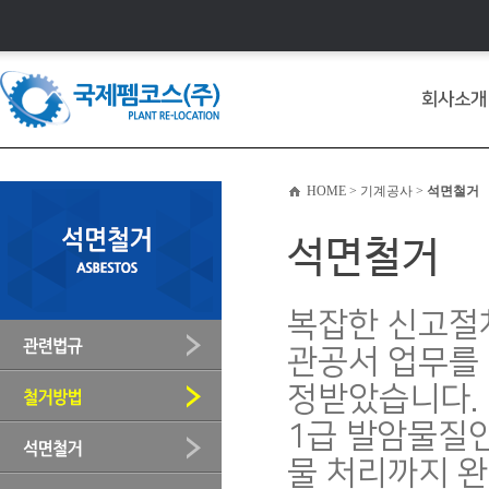
회사소개
HOME > 기계공사 >
석면철거
석면철거
복잡한 신고절
관공서 업무를 
정받았습니다.
1급 발암물질인
물 처리까지 