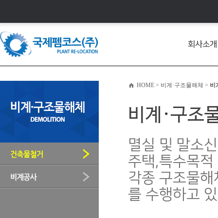
회사소개
HOME > 비계·구조물해체 >
비
비계·구조
멸실 및 말소신
주택,특수목적
각종 구조물해
를 수행하고 있