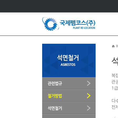
H
복
관공
1급
다수
전