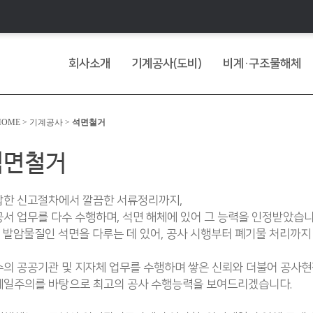
회사소개
기계공사(도비)
비계·구조물해체
OME > 기계공사 >
석면철거
석면철거
잡한 신고절차에서 깔끔한 서류정리까지,
서 업무를 다수 수행하며, 석면 해체에 있어 그 능력을 인정받았습니
 발암물질인 석면을 다루는 데 있어, 공사 시행부터 폐기물 처리까지
의 공공기관 및 지자체 업무를 수행하며 쌓은 신뢰와 더불어 공사
제일주의를 바탕으로 최고의 공사 수행능력을 보여드리겠습니다.