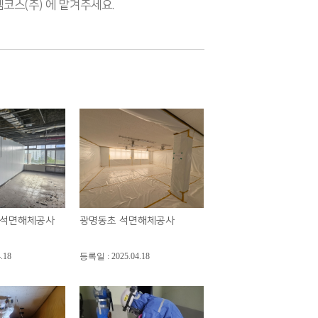
스(주) 에 맡겨주세요.
 석면해체공사
광명동초 석면해체공사
.18
등록일 : 2025.04.18