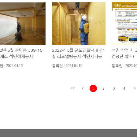
22년 5월 광명동 339-15
2022년 5월 군포경찰서 화장
석면 작업 시
1개소 석면해체공사
실 리모델링공사 석면제거공
건공단 발취)
사
: 2024.04.19
등록일 : 2024.04.19
등록일 : 2023.10
<<
<
1
2
3
4
>