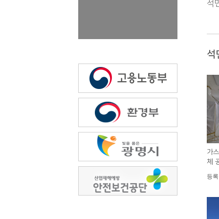
석면
석
가스
체 
등록일 