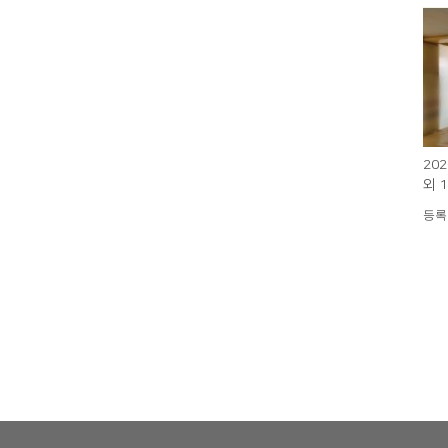
20
외 
등록일 