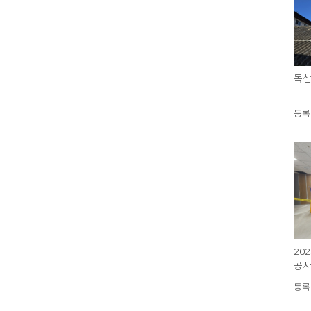
독산
등록일 
20
공사
설)
등록일 