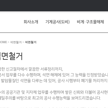
회사소개
기계공사(도비)
비계·구조물해체
OME > 석면철거 >
석면철거
석면철거
잡한 신고절차에서 깔끔한 서류정리까지,
서 업무를 다수 수행하며, 석면 해체에 있어 그 능력을 인정받았습니
 발암물질인 석면을 다루는 데 있어, 공사 시행부터 폐기물 처리까지
의 공공기관 및 지자체 업무를 수행하며 쌓은 신뢰와 더불어 공사
제일주의를 바탕으로 최고의 공사 수행능력을 보여드리겠습니다.