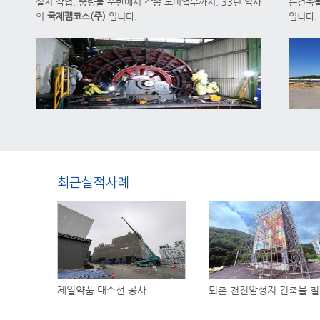
설치 작업, 중량물 운반에서 각종 도비업무까지, 33년 역사
든건축물
의
국제펨코스(주)
입니다.
입니다.
최근실적사례
제일약품 대수선 공사
퇴촌 천진암성지 건축물 