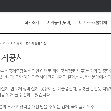
회사소개
기계공사(도비)
비계·구조물해체
OME > 기계공사 >
조각예술품이설
기계공사
84년 국제중량을 설립한 이래로 저희 국제펨코스(주)는 기계및 중량
있습니다. 또한 이와 관련하여 엔지니어링,철거,설치,운송분야에서 
설치, 반도체 장비 설치, 공장이전, 예술품설치, 중량물 운반등 다
를 위해 늘 정진하고 있습니다.
년의 무사고 경력을 가진 믿을 수 있는 업체, 국제펨코스(주)