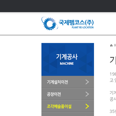
H
19
고 
기계
공사
35