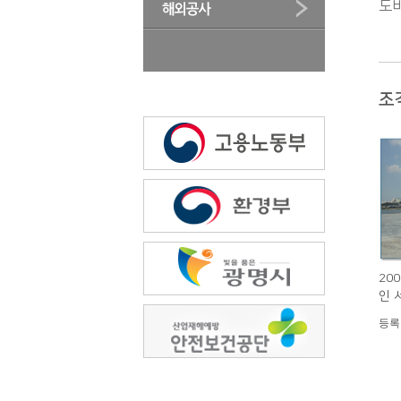
도
조
200
인 
등록일 