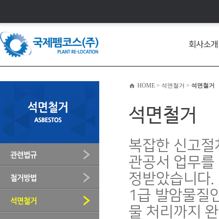
회사소개
HOME > 석면철거 >
석면철거
석면철거
복잡한 신고절
관공서 업무를 
정받았습니다.
1급 발암물질인
물 처리까지 